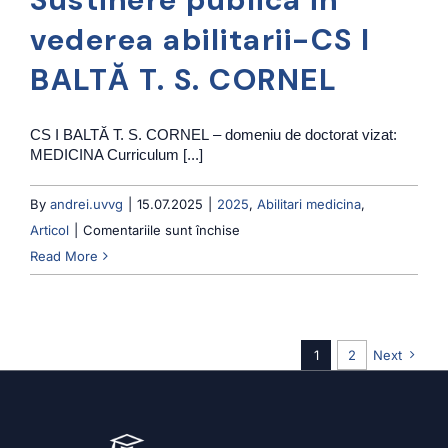
D.
vederea abilitarii-CS I
A.
BALTĂ T. S. CORNEL
ANAMARIA
CS I BALTĂ T. S. CORNEL – domeniu de doctorat vizat:
MEDICINA Curriculum [...]
By
andrei.uvvg
|
15.07.2025
|
2025
,
Abilitari medicina
,
pentru
Articol
|
Comentariile sunt închise
Sustinere
Read More
publica
in
vederea
1
2
Next
abilitarii-
CS
I
BALTĂ