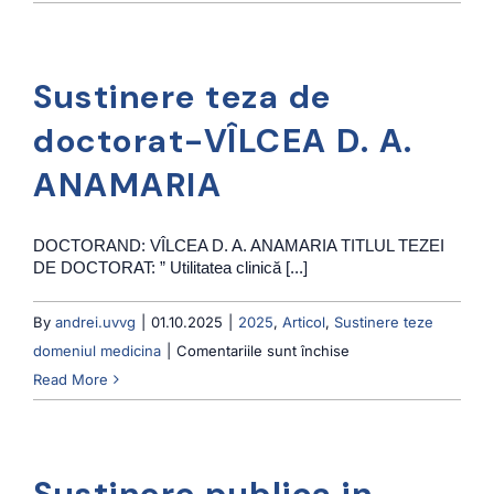
teza
de
doctorat-
Sustinere teza de
FAUR
S.
doctorat-VÎLCEA D. A.
D.
ANAMARIA
FLAVIU-
IONUȚ
DOCTORAND: VÎLCEA D. A. ANAMARIA TITLUL TEZEI
DE DOCTORAT: ” Utilitatea clinică [...]
By
andrei.uvvg
|
01.10.2025
|
2025
,
Articol
,
Sustinere teze
pentru
domeniul medicina
|
Comentariile sunt închise
Sustinere
Read More
teza
de
doctorat-
Sustinere publica in
VÎLCEA