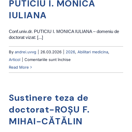
PUTICIU I. MONICA
CASIANA
IULIANA
Conf.univ.dr. PUTICIU I. MONICA IULIANA – domeniu de
doctorat vizat: [...]
By
andrei.uvvg
|
26.03.2026
|
2026
,
Abilitari medicina
,
pentru
Articol
|
Comentariile sunt închise
Sustinere
Read More
publica
in
vederea
Sustinere teza de
abilitarii-
PUTICIU
doctorat-ROŞU F.
I.
MIHAI-CĂTĂLIN
MONICA
IULIANA