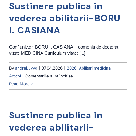
Sustinere publica in
abilitarii-
MARIAN
vederea abilitarii-BORU
I.
I. CASIANA
DIANA
Conf.univ.dr. BORU I. CASIANA – domeniu de doctorat
vizat: MEDICINA Curriculum vitae; [...]
By
andrei.uvvg
|
07.04.2026
|
2026
,
Abilitari medicina
,
pentru
Articol
|
Comentariile sunt închise
Sustinere
Read More
publica
in
vederea
Sustinere publica in
abilitarii-
BORU
vederea abilitarii-
I.