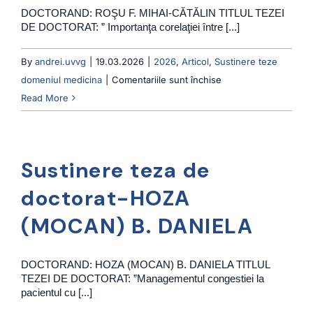
DOCTORAND: ROŞU F. MIHAI-CĂTĂLIN TITLUL TEZEI
DE DOCTORAT: ” Importanţa corelaţiei între [...]
By
andrei.uvvg
|
19.03.2026
|
2026
,
Articol
,
Sustinere teze
pentru
domeniul medicina
|
Comentariile sunt închise
Sustinere
Read More
teza
de
doctorat-
Sustinere teza de
ROŞU
F.
doctorat-HOZA
MIHAI-
(MOCAN) B. DANIELA
CĂTĂLIN
DOCTORAND: HOZA (MOCAN) B. DANIELA TITLUL
TEZEI DE DOCTORAT: ”Managementul congestiei la
pacientul cu [...]