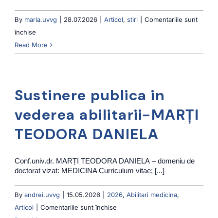
By
maria.uvvg
|
28.07.2026
|
Articol
,
stiri
|
Comentariile sunt
pentru
închise
Universitatea
Read More
de
Vest
„Vasile
Sustinere publica in
Goldiș”
din
vederea abilitarii-MARȚI
Arad
TEODORA DANIELA
oferă
informații
cu
Conf.univ.dr. MARȚI TEODORA DANIELA – domeniu de
doctorat vizat: MEDICINA Curriculum vitae; [...]
privire
la
By
andrei.uvvg
|
15.05.2026
|
2026
,
Abilitari medicina
,
incidentul
pentru
Articol
|
Comentariile sunt închise
de