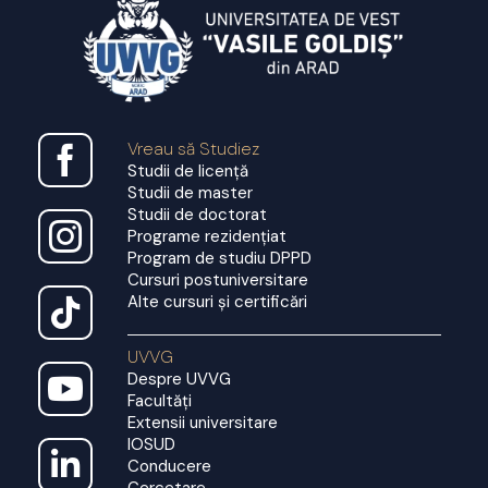
T.
S.
CORNEL
Vreau să Studiez
Studii de licență
Studii de master
Studii de doctorat
Programe rezidențiat
Program de studiu DPPD
Cursuri postuniversitare
Alte cursuri și certificări
UVVG
Despre UVVG
Facultăți
Extensii universitare
IOSUD
Conducere
Cercetare