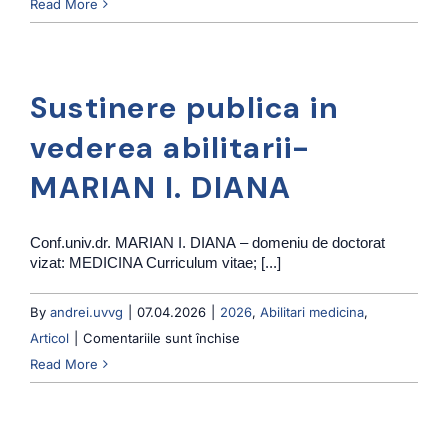
Sustinere
Read More
securitate
publica
cibernetică
in
ce
vederea
a
Sustinere publica in
abilitarii-
vizat
MARȚI
vederea abilitarii-
infrastructura
TEODORA
IT
MARIAN I. DIANA
DANIELA
a
instituției
Conf.univ.dr. MARIAN I. DIANA – domeniu de doctorat
vizat: MEDICINA Curriculum vitae; [...]
By
andrei.uvvg
|
07.04.2026
|
2026
,
Abilitari medicina
,
pentru
Articol
|
Comentariile sunt închise
Sustinere
Read More
publica
in
vederea