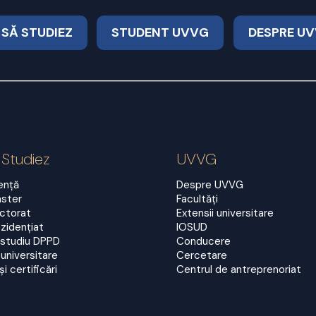
 SĂ STUDIEZ
STUDENT UVVG
DESPRE U
 Studiez
UVVG
cență
Despre UVVG
aster
Facultăți
octorat
Extensii universitare
zidențiat
IOSUD
 studiu DPPD
Conducere
universitare
Cercetare
și certificări
Centrul de antreprenoriat