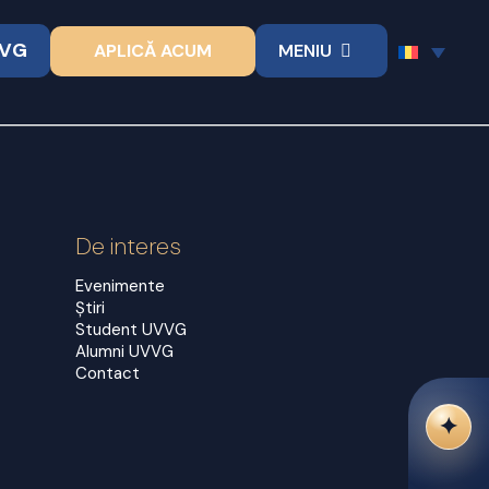
VVG
APLICĂ ACUM
MENIU
De interes
Evenimente
Știri
Student UVVG
Alumni UVVG
Contact