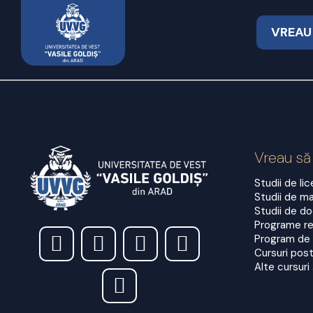
Skip
to
VREAU
content
Vreau să
Studii de li
Studii de m
Studii de d
Programe re
Program de
Cursuri post
Alte cursuri 